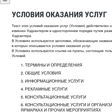
УСЛОВИЯ ОКАЗАНИЯ УСЛУГ
Текст этих условий оказания услуг (Условия) действителен
изменен Хэдхантером в одностороннем порядке путем раз
Хэдхантера.
В Условиях используются заголовки, обозначающие название
в которых описываются условия оказания услуг.
В Условиях используются ссылки на пункты, состоящие тольк
Условий.
1. ТЕРМИНЫ И ОПРЕДЕЛЕНИЯ
2. ОБЩИЕ УСЛОВИЯ
3. ИНФОРМАЦИОННЫЕ УСЛУГИ
1.1. Хэдхантер, или
Хэдхантер, ООО «Хэдх
4. РЕКЛАМНЫЕ УСЛУГИ
HeadHunter, или
г. Москва, внутригор
2.1. Типы и статусы регистрации
5. КОНСУЛЬТАЦИОННЫЕ УСЛУГИ
Исполнитель
Тверской,
2-я
Брестска
Типы регистрации
3.1. Предоставление доступа к базе данн
2.2. Активация услуг
6. КОНСУЛЬТАЦИОННЫЕ УСЛУГИ И ОРГАНИЗ
о трудоустройстве с возможностью просмо
Описание и активация
ЯРМАРКАХ И ПРОЧИХ МЕРОПРИЯТИЯХ
Хэдхантер — администра
2.1.1. Заказчику может быть присвоен один
4.0. Общие условия оказания рекламных ус