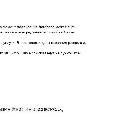
 на момент подписания Договора может быть
мещения новой редакции Условий на Сайте
 услуги. Эти заголовки дают названия разделам,
о из цифр. Такие ссылки ведут на пункты этих
антер», ИНН 7718620740, адрес: 125047,
одская территория Муниципальный округ
я улица, дом 48, помещ. 25
ых резюме с предложениями Соискателей
АЦИЯ УЧАСТИЯ В КОНКУРСАХ,
тра контактной информации Соискателя
тор сайтов: hh.ru, talantix.ru и других
 из Типов регистраций.
луг