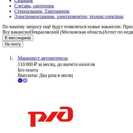
Сварщик
Слесарь, сантехник
Стропальщик, Такелажник
Электромонтажник, электромонтер, техник-электрик
По вашему запросу ещё будут появляться новые вакансии. При
Все вакансии
Некрасовский (Московская область)
Агент по нед
В мессенджер
На почту
Машинист автомотрисы
110 000
₽
за месяц,
до вычета налогов
Без опыта
Выплаты: Два раза в месяц