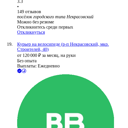
3.3
•
149
отзывов
посёлок городского типа Некрасовский
Можно без резюме
Откликнитесь среди первых
Откликнуться
Курьер на велосипеде (р-п Некрасовский, мкр.
Строителей, 40)
от
120 000
₽
за месяц,
на руки
Без опыта
Выплаты: Ежедневно